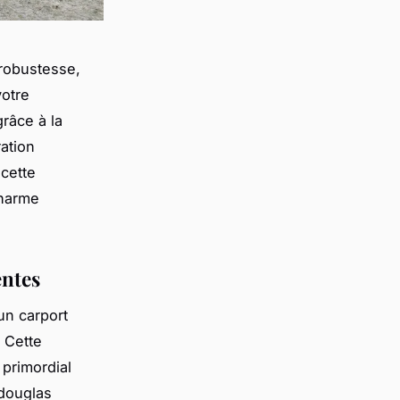
 robustesse,
votre
grâce à la
ation
cette
charme
entes
un carport
. Cette
 primordial
 douglas