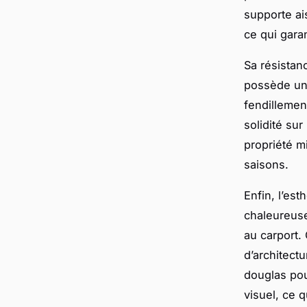
supporte ai
ce qui gara
Sa résistan
possède une
fendillemen
solidité su
propriété mi
saisons.
Enfin, l’es
chaleureuse
au carport.
d’architect
douglas pou
visuel, ce q