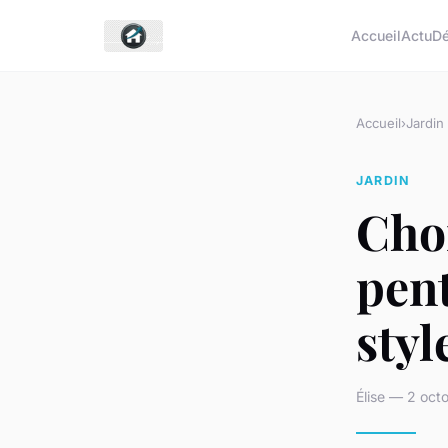
Accueil
Actu
D
Accueil
›
Jardin
JARDIN
Choi
pent
styl
Élise — 2 oct