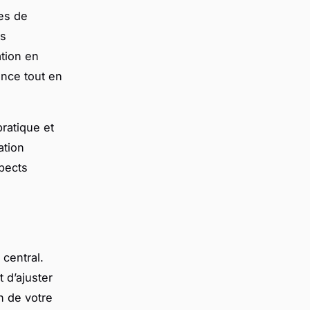
pes de
es
ation en
nce tout en
pratique et
ation
pects
 central.
 d’ajuster
n de votre