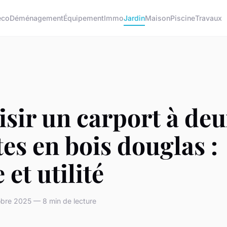
éco
Déménagement
Équipement
Immo
Jardin
Maison
Piscine
Travaux
sir un carport à de
es en bois douglas :
e et utilité
obre 2025 — 8 min de lecture