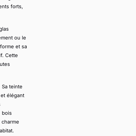
nts forts,
glas
ement ou le
 forme et sa
f. Cette
outes
 Sa teinte
et élégant
s
u bois
et charme
abitat.