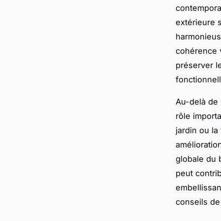
contemporai
extérieure 
harmonieuse 
cohérence v
préserver l
fonctionnell
Au-delà de 
rôle importa
jardin ou la
amélioratio
globale du b
peut contrib
embellissan
conseils de 