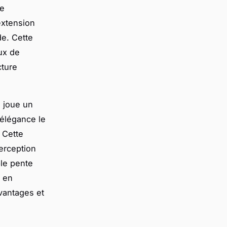
re
extension
de. Cette
ux de
cture
s joue un
 élégance le
. Cette
erception
ble pente
t en
vantages et