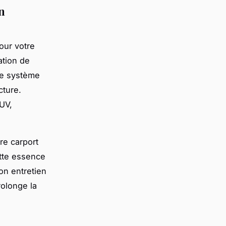
n
our votre
ation de
 Ce système
cture.
 UV,
re carport
ette essence
Son entretien
rolonge la