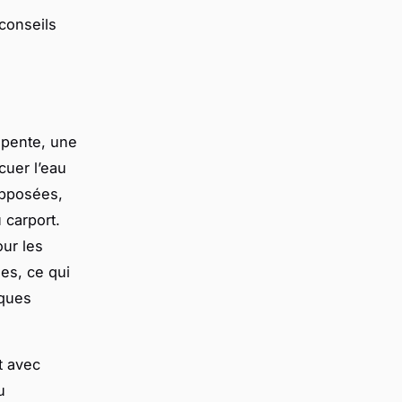
 conseils
 pente, une
cuer l’eau
opposées,
 carport.
our les
es, ce qui
iques
t avec
u