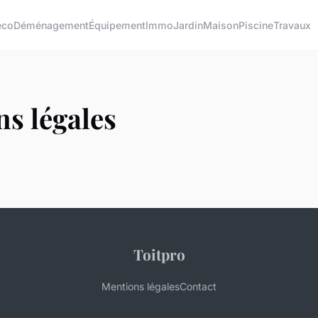
éco
Déménagement
Équipement
Immo
Jardin
Maison
Piscine
Travaux
s légales
Toitpro
Mentions légales
Contact