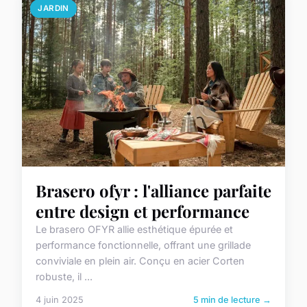
JARDIN
Brasero ofyr : l'alliance parfaite
entre design et performance
Le brasero OFYR allie esthétique épurée et
performance fonctionnelle, offrant une grillade
conviviale en plein air. Conçu en acier Corten
robuste, il ...
4 juin 2025
5 min de lecture →