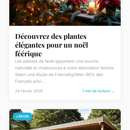
Découvrez des plantes
élégantes pour un noël
féérique
Les plantes de Noël apportent une touche
naturelle et chaleureuse à votre décoration festive.
Selon une étude de FranceAgriMer, 68% des
Français privi...
24 février 2026
7 min de lecture →
JARDIN