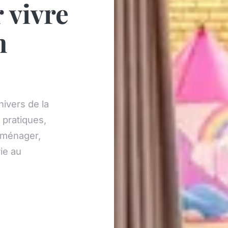
 vivre
n
nivers de la
pratiques,
 aménager,
vie au