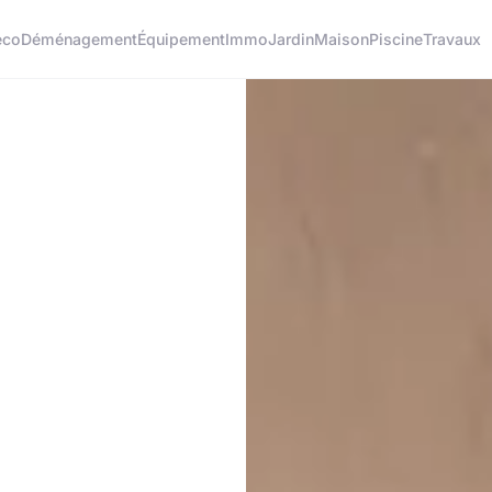
éco
Déménagement
Équipement
Immo
Jardin
Maison
Piscine
Travaux